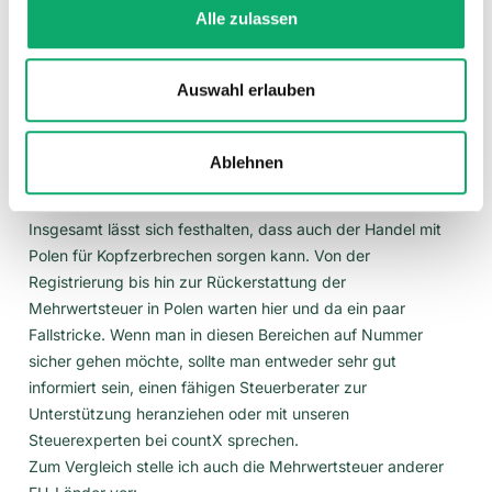
(PLN) angegeben werden muss. Prüf einmal deine
Alle zulassen
Rechnungen, ob der Umsatzsteueranteil sowohl in Euro, als
auch in Zloty angegeben ist, um Rücksprachen mit dem
Auswahl erlauben
polnischen Finanzamt zu vermeiden. Viele ERP machen dies
heutzutage automatisch.
Zusammenfassung und Mehrwertsteuer
Ablehnen
in anderen EU-Ländern
Insgesamt lässt sich festhalten, dass auch der Handel mit
Polen für Kopfzerbrechen sorgen kann. Von der
Registrierung bis hin zur Rückerstattung der
Mehrwertsteuer in Polen warten hier und da ein paar
Fallstricke. Wenn man in diesen Bereichen auf Nummer
sicher gehen möchte, sollte man entweder sehr gut
informiert sein, einen fähigen Steuerberater zur
Unterstützung heranziehen oder mit unseren
Steuerexperten bei countX sprechen.
Zum Vergleich stelle ich auch die Mehrwertsteuer anderer