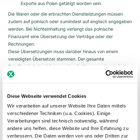
Exporte aus Polen getätigt worden sein.
Die Waren oder die erbrachten Dienstleistungen müssen
zudem auf polnisch oder zumindest auf englisch angegeben
werden. Bei Nichteinhaltung verlangt das polnische
Finanzamt eine Übersetzung der Verträge oder der
Rechnungen.
Diese Übersetzungen muss darüber hinaus von einem
vereidigten Übersetzer stammen. Der gesamte
Schriftverkehr beziehungsweise die Korrespondenz mit dem
polnischen Finanzamt erfolgt auch auf polnisch.
Auch hier greift countX gerne unterstützend mit ein.
Besprich mit unserem Sales-Team oder deinem CSM-
Diese Webseite verwendet Cookies
Ansprechpartner, inwiefern wir die Übersetzungen für dich
übernehmen können.
Wir verarbeiten auf unserer Website Ihre Daten mittels
verschiedener Techniken (u.a. Cookies). Einige
Hinweise und mögliche Probleme
Verarbeitungen sind technisch notwendig, während
deutscher Unternehmer bei der
andere uns helfen, diese Website und Ihre Erfahrung zu
verbessern. Die Daten werden von uns oder Dritten zur
Umsatzsteuer in Polen