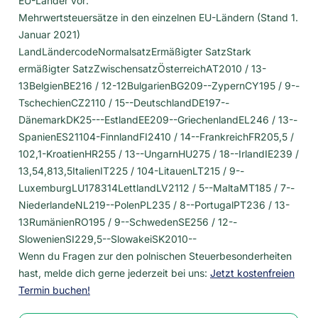
EU-Länder vor:
Mehrwertsteuersätze in den einzelnen EU-Ländern (Stand 1.
Januar 2021)
LandLändercodeNormalsatzErmäßigter SatzStark
ermäßigter SatzZwischensatzÖsterreichAT2010 / 13-
13BelgienBE216 / 12-12BulgarienBG209--ZypernCY195 / 9--
TschechienCZ2110 / 15--DeutschlandDE197--
DänemarkDK25---EstlandEE209--GriechenlandEL246 / 13--
SpanienES21104-FinnlandFI2410 / 14--FrankreichFR205,5 /
102,1-KroatienHR255 / 13--UngarnHU275 / 18--IrlandIE239 /
13,54,813,5ItalienIT225 / 104-LitauenLT215 / 9--
LuxemburgLU178314LettlandLV2112 / 5--MaltaMT185 / 7--
NiederlandeNL219--PolenPL235 / 8--PortugalPT236 / 13-
13RumänienRO195 / 9--SchwedenSE256 / 12--
SlowenienSI229,5--SlowakeiSK2010--
Wenn du Fragen zur den polnischen Steuerbesonderheiten
hast, melde dich gerne jederzeit bei uns:
Jetzt kostenfreien
Termin buchen!