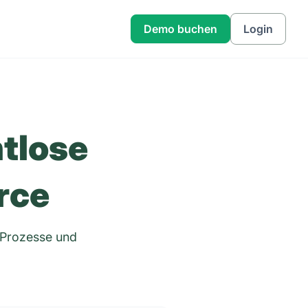
Demo buchen
Login
htlose
rce
 Prozesse und
.