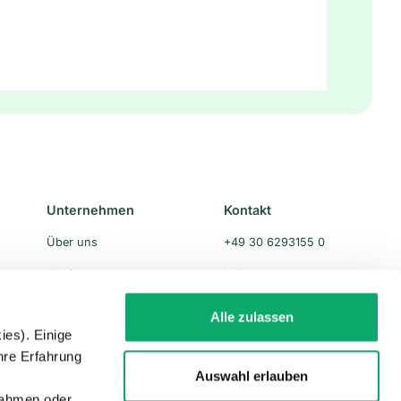
Unternehmen
Kontakt
Über uns
+49 30 6293155 0
Karriere
hello@countx.com
Servicepartner
Alle zulassen
ies). Einige
Partnermodule
hre Erfahrung
Impressum
Auswahl erlauben
n
nahmen oder