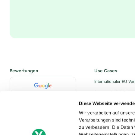
Bewertungen
Use Cases
Internationaler EU Ve
Amazon FBA CEE Pr
★★★★☆
4.6 (71)
Diese Webseite verwende
Amazon FBA PAN EU
Wir verarbeiten auf unsere
Warenlager in der EU
Verarbeitungen sind techn
★★★★☆
4.5 (17)
Lieferung Großbritann
zu verbessern. Die Daten 
Webseiteneinstellungen, z