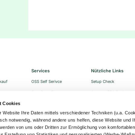
Services
Nützliche Links
rkauf
OSS Self Serivce
Setup Check
ogramm
One-Stop-Shop
Amazon FBA Rechner
t Cookies
Import One Stop Shop
Persönliche Beratung
r Website Ihre Daten mittels verschiedener Techniken (u.a. Cook
Schnittstellen
isch notwendig, während andere uns helfen, diese Website und I
ien
Für Steuerberater
werden von uns oder Dritten zur Ermöglichung von komfortable
ur Erstellung von Statistiken und personalisierten (Werbe-)Maß