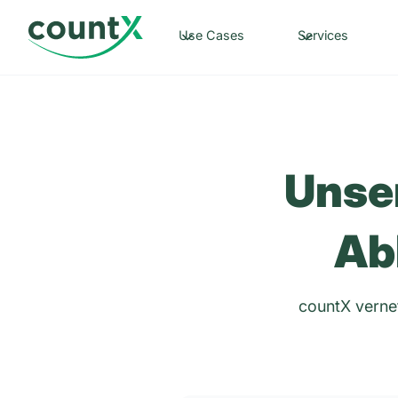
Use Cases
Services
Unser
Ab
countX vernet