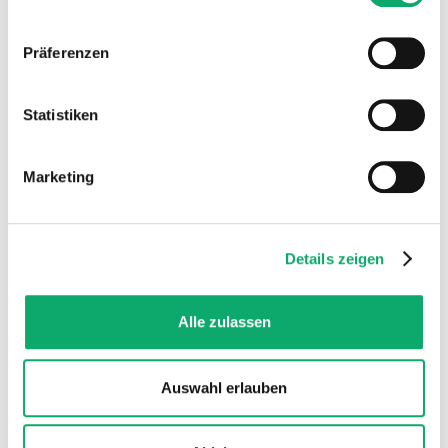
Verwendungszwecke zulassen. Sie können Ihre Auswahl
jederzeit in den Einstellungen widerrufen oder anpassen.
Präferenzen
Weitere Informationen über die Verarbeitung Ihrer Daten
finden Sie in unserer Datenschutzerklärung.
Statistiken
Marketing
Details zeigen
Internationaler Verkauf
Alle zulassen
Registrierung & Meldungen für OSS und
lokale USt. aus einer Hand.
Auswahl erlauben
Mehr erfahren