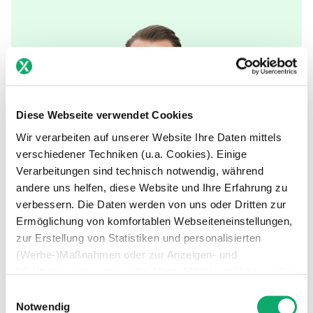
Diese Webseite verwendet Cookies
Wir verarbeiten auf unserer Website Ihre Daten mittels
verschiedener Techniken (u.a. Cookies). Einige
Verarbeitungen sind technisch notwendig, während
andere uns helfen, diese Website und Ihre Erfahrung zu
verbessern. Die Daten werden von uns oder Dritten zur
Ermöglichung von komfortablen Webseiteneinstellungen,
zur Erstellung von Statistiken und personalisierten
(Werbe-)Maßnahmen oder zur Anzeigen- und
Andere Use Cases
Inhaltsmessung verwendet. Unter "Ablehnen" können Sie
nur den Einsatz technisch notwendiger Techniken
Einwilligungsauswahl
zulassen. Unter “Auswahl erlauben” können Sie einzelne
Notwendig