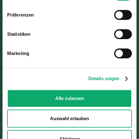
Verwendungszwecke zulassen. Sie können Ihre Auswahl
jederzeit in den Einstellungen widerrufen oder anpassen.
Präferenzen
Weitere Informationen über die Verarbeitung Ihrer Daten
finden Sie in unserer Datenschutzerklärung.
Statistiken
Marketing
Details zeigen
Alle zulassen
Auswahl erlauben
Ablehnen