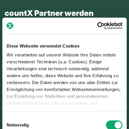
countX Partner werden
Sorgfältig ausgewählte Partner
Diese Webseite verwendet Cookies
Technologische Exzellenz
Wir verarbeiten auf unserer Website Ihre Daten mittels
Verlässliche Zusammenarbeit
verschiedener Techniken (u.a. Cookies). Einige
Verarbeitungen sind technisch notwendig, während
andere uns helfen, diese Website und Ihre Erfahrung zu
verbessern. Die Daten werden von uns oder Dritten zur
Ermöglichung von komfortablen Webseiteneinstellungen,
zur Erstellung von Statistiken und personalisierten
(Werbe-)Maßnahmen oder zur Anzeigen- und
Inhaltsmessung verwendet. Unter "Ablehnen" können Sie
nur den Einsatz technisch notwendiger Techniken
Einwilligungsauswahl
zulassen. Unter “Auswahl erlauben” können Sie einzelne
Notwendig