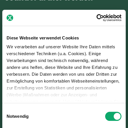
Sorgfältig ausgewählte Partner
Technologische Exzellenz
Diese Webseite verwendet Cookies
Verlässliche Zusammenarbeit
Wir verarbeiten auf unserer Website Ihre Daten mittels
verschiedener Techniken (u.a. Cookies). Einige
Verarbeitungen sind technisch notwendig, während
andere uns helfen, diese Website und Ihre Erfahrung zu
verbessern. Die Daten werden von uns oder Dritten zur
Ermöglichung von komfortablen Webseiteneinstellungen,
zur Erstellung von Statistiken und personalisierten
(Werbe-)Maßnahmen oder zur Anzeigen- und
Inhaltsmessung verwendet. Unter "Ablehnen" können Sie
nur den Einsatz technisch notwendiger Techniken
Einwilligungsauswahl
zulassen. Unter “Auswahl erlauben” können Sie einzelne
Notwendig
Verwendungszwecke zulassen. Sie können Ihre Auswahl