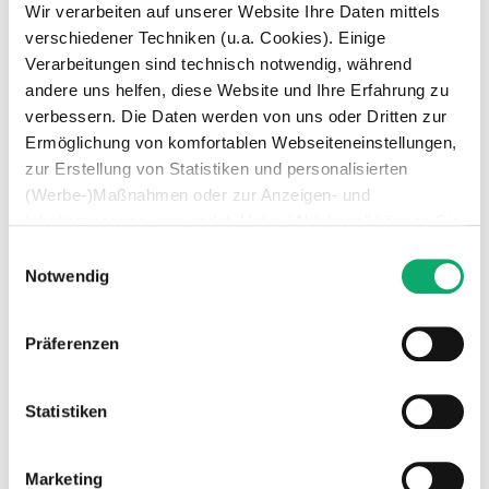
Wir verarbeiten auf unserer Website Ihre Daten mittels
Simple, Digital & Efficient
verschiedener Techniken (u.a. Cookies). Einige
Consultation via video call, perfectly
Verarbeitungen sind technisch notwendig, während
tailored onboarding, all documents
andere uns helfen, diese Website und Ihre Erfahrung zu
handled digitally – fast, easy, and
verbessern. Die Daten werden von uns oder Dritten zur
scalable.
Ermöglichung von komfortablen Webseiteneinstellungen,
zur Erstellung von Statistiken und personalisierten
(Werbe-)Maßnahmen oder zur Anzeigen- und
Inhaltsmessung verwendet. Unter "Ablehnen" können Sie
Expertise That Pays Off
nur den Einsatz technisch notwendiger Techniken
Einwilligungsauswahl
Our experts understand how complex e-
zulassen. Unter “Auswahl erlauben” können Sie einzelne
Notwendig
commerce can be – and how to
Verwendungszwecke zulassen. Sie können Ihre Auswahl
automate it effectively.
jederzeit in den Einstellungen widerrufen oder anpassen.
Präferenzen
Weitere Informationen über die Verarbeitung Ihrer Daten
finden Sie in unserer Datenschutzerklärung.
Statistiken
Marketing
“
It’s simply reassuring to have the entire VAT topic