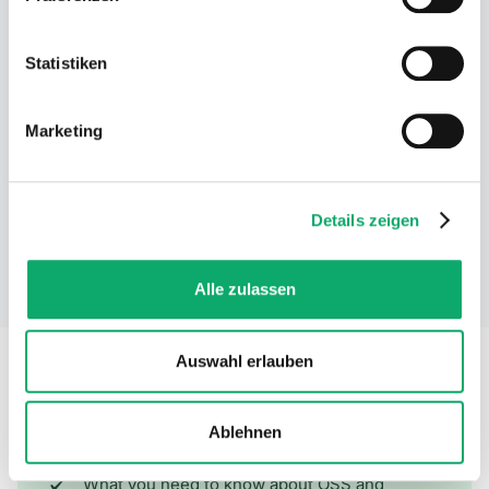
Weitere Informationen über die Verarbeitung Ihrer Daten
Christopher Glatzel
finden Sie in unserer Datenschutzerklärung.
CEO
Statistiken
Marketing
Details zeigen
Julien Steinweg
CEO
Alle zulassen
Auswahl erlauben
In 30 minutes, we’ll answer your
Ablehnen
questions
What you need to know about OSS and