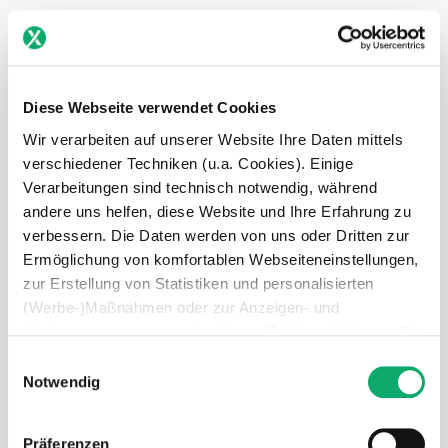
Diese Webseite verwendet Cookies
Wir verarbeiten auf unserer Website Ihre Daten mittels
verschiedener Techniken (u.a. Cookies). Einige
Verarbeitungen sind technisch notwendig, während
andere uns helfen, diese Website und Ihre Erfahrung zu
verbessern. Die Daten werden von uns oder Dritten zur
Ermöglichung von komfortablen Webseiteneinstellungen,
Sebastian Blabla
zur Erstellung von Statistiken und personalisierten
CEO
(Werbe-)Maßnahmen oder zur Anzeigen- und
Inhaltsmessung verwendet. Unter "Ablehnen" können Sie
nur den Einsatz technisch notwendiger Techniken
Einwilligungsauswahl
zulassen. Unter “Auswahl erlauben” können Sie einzelne
Notwendig
Verwendungszwecke zulassen. Sie können Ihre Auswahl
jederzeit in den Einstellungen widerrufen oder anpassen.
Präferenzen