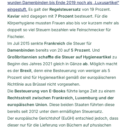
wurden Damenbinden bis Ende 2019 noch als „Luxusartikel“
eingestuft.
Es galt der
Regelsteuersatz
von 19 Prozent.
Kaviar
wird dagegen mit
7 Prozent
besteuert. Für die
Körperhygiene mussten Frauen also bis vor kurzem mehr als
doppelt so viel Steuern bezahlen wie Feinschmecker für
Fischeier.
Im Juli 2015 senkte
Frankreich
die Steuer für
Damenbinden
bereits von 20 auf
5 Prozent
. Und
Großbritannien schaffte die Steuer auf Hygieneartikel
zu
Beginn des Jahres 2021 gleich in Gänze
ab
. Möglich macht
es der
Brexit
, denn eine Besteuerung von weniger als 5
Prozent sind für Hygieneartikel gemäß der europäischeren
Richtlinie aus Brüssel nicht vorgesehen.
Die
Besteuerung von E-Books
führte lange Zeit zu einem
Rechtsstreit zwischen Frankreich, Luxemburg und der
europäischen Union
. Diese beiden Staaten führten diese
bereits seit 2012 unter dem ermäßigten Steuersatz.
Der europäische Gerichtshof (EuGH) entschied jedoch, dass
dieser nur für die Lieferung von Büchern auf physischen