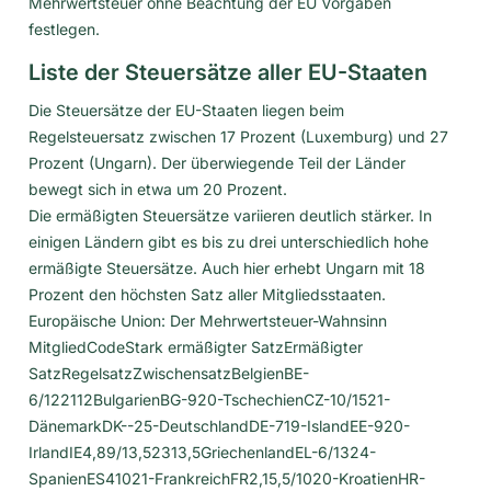
Mehrwertsteuer ohne Beachtung der EU Vorgaben
festlegen.
Liste der Steuersätze aller EU-Staaten
Die Steuersätze der EU-Staaten liegen beim
Regelsteuersatz zwischen 17 Prozent (Luxemburg) und 27
Prozent (Ungarn). Der überwiegende Teil der Länder
bewegt sich in etwa um 20 Prozent.
Die ermäßigten Steuersätze variieren deutlich stärker. In
einigen Ländern gibt es bis zu drei unterschiedlich hohe
ermäßigte Steuersätze. Auch hier erhebt Ungarn mit 18
Prozent den höchsten Satz aller Mitgliedsstaaten.
Europäische Union: Der Mehrwertsteuer-Wahnsinn
MitgliedCodeStark ermäßigter SatzErmäßigter
SatzRegelsatzZwischensatzBelgienBE-
6/122112BulgarienBG-920-TschechienCZ-10/1521-
DänemarkDK--25-DeutschlandDE-719-IslandEE-920-
IrlandIE4,89/13,52313,5GriechenlandEL-6/1324-
SpanienES41021-FrankreichFR2,15,5/1020-KroatienHR-