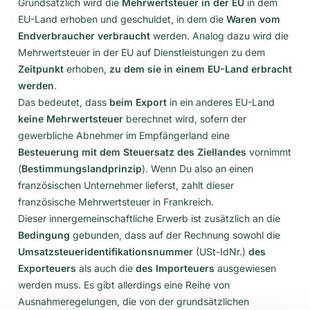
Grundsätzlich wird die
Mehrwertsteuer in der EU
in dem
EU-Land erhoben und geschuldet, in dem die
Waren vom
Endverbraucher verbraucht
werden. Analog dazu wird die
Mehrwertsteuer in der EU auf Dienstleistungen zu dem
Zeitpunkt
erhoben,
zu dem sie in einem EU-Land erbracht
werden
.
Das bedeutet, dass
beim Export
in ein anderes EU-Land
keine Mehrwertsteuer
berechnet wird, sofern der
gewerbliche Abnehmer im Empfängerland eine
Besteuerung mit dem Steuersatz des Ziellandes
vornimmt
(
Bestimmungslandprinzip
). Wenn Du also an einen
französischen Unternehmer lieferst, zahlt dieser
französische Mehrwertsteuer in Frankreich.
Dieser innergemeinschaftliche Erwerb ist zusätzlich an die
Bedingung
gebunden, dass auf der Rechnung sowohl die
Umsatzsteueridentifikationsnummer
(USt-IdNr.)
des
Exporteuers
als auch die
des Importeuers
ausgewiesen
werden muss. Es gibt allerdings eine Reihe von
Ausnahmeregelungen, die von der grundsätzlichen