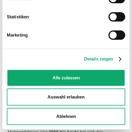
Weitere Informationen über die Verarbeitung Ihrer Daten
wurde erstmals eine
Mehrwertsteuer
in Deutschland
finden Sie in unserer Datenschutzerklärung.
eingeführt. Sie startete mit
0,5 Prozent
(da wird man ganz
Statistiken
romantisch) und stieg nach dem Zweiten Weltkrieg bis zum
Jahr 1951 auf 4 Prozent an.
Die damalige Umsatzsteuer besteuerte zwar genauso wie
Marketing
heute jede einzelne Produktionsstufe, doch war damals
noch
kein Vorsteuerabzug
möglich. Dadurch sammelte sich
beim Durchlaufen der Produktionskette immer mehr Steuer
Details zeigen
auf den einzelnen Produkten an.
Der große Nachteil der „Allphasen-Brutto-Umsatzsteuer“
war die
überproportionale Besteuerung
von Produkten mit
Alle zulassen
einer
langen Produktionskette
. Deshalb wurde 1968 die
Allphasen-Brutto-Umsatzsteuer mit Vorsteuerabzug
eingeführt. Dabei wurde der Steuersatz gleichzeitig auf 10
Auswahl erlauben
Prozent angehoben.
Durch die Steuerverrechnung wird nun in jeder
Ablehnen
Produktionsstufe nur noch der
tatsächliche Mehrwert
in
der Produktionskette verrechnet, daher der Name
Mehrwertsteuer. Von
1968 bis heute
hat sich der