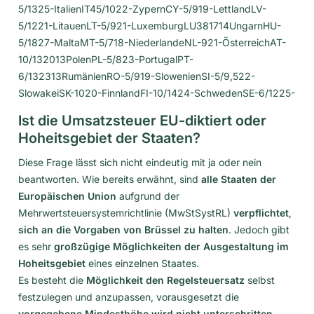
5/1325-ItalienIT45/1022-ZypernCY-5/919-LettlandLV-
5/1221-LitauenLT-5/921-LuxemburgLU381714UngarnHU-
5/1827-MaltaMT-5/718-NiederlandeNL-921-ÖsterreichAT-
10/132013PolenPL-5/823-PortugalPT-
6/132313RumänienRO-5/919-SlowenienSI-5/9,522-
SlowakeiSK-1020-FinnlandFI-10/1424-SchwedenSE-6/1225-
Ist die Umsatzsteuer EU-diktiert oder
Hoheitsgebiet der Staaten?
Diese Frage lässt sich nicht eindeutig mit ja oder nein
beantworten. Wie bereits erwähnt, sind
alle Staaten der
Europäischen Union
aufgrund der
Mehrwertsteuersystemrichtlinie (MwStSystRL)
verpflichtet
,
sich an die Vorgaben von Brüssel zu halten
. Jedoch gibt
es sehr
großzügige Möglichkeiten der Ausgestaltung im
Hoheitsgebiet
eines einzelnen Staates.
Es besteht die
Möglichkeit den Regelsteuersatz
selbst
festzulegen und anzupassen, vorausgesetzt die
vorgegebene Mindesthöhe wird nicht unterschritten
.