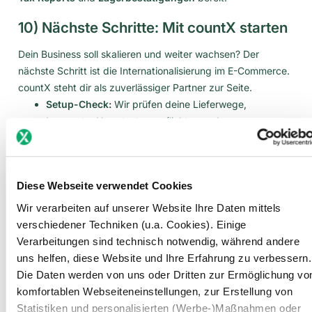
10) Nächste Schritte: Mit countX starten
Dein Business soll skalieren und weiter wachsen? Der
nächste Schritt ist die Internationalisierung im E-Commerce.
countX steht dir als zuverlässiger Partner zur Seite.
Setup-Check:
Wir prüfen deine Lieferwege,
Lagerorte, Umsatzsteuerpflichten und
Schwellenwerte.
Use Cases:
Lerne, wann eine lokale Registrierung
Diese Webseite verwendet Cookies
nötig ist und wann OSS genügt.
Wir verarbeiten auf unserer Website Ihre Daten mittels
Begleitung bis zur USt.-Registrierung und der
verschiedener Techniken (u.a. Cookies). Einige
monatlichen Meldungen:
Wir sammeln, prüfen und
Verarbeitungen sind technisch notwendig, während andere
reichen alles bei der richtigen Behörde ein und bleiben
uns helfen, diese Website und Ihre Erfahrung zu verbessern.
an Rückfragen dran. Du hast nur mit uns Kontakt!
Die Daten werden von uns oder Dritten zur Ermöglichung vo
komfortablen Webseiteneinstellungen, zur Erstellung von
Statistiken und personalisierten (Werbe-)Maßnahmen oder
CTA:
Starte deine EU-Umsatzsteuerregistrierung mit