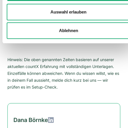
Behördenkommunikation und halten dich täglich auf dem
Laufenden.
Auswahl erlauben
5) Kann ich ohne USt-ID verkaufen?
Davon raten wir ab. Es drohen Korrekturen, Nachzahlungen
Ablehnen
und Strafen. Plane deinen Launch erst nach Erhalt der
Nummer oder kläre eine saubere Übergangslösung mit uns.
Hinweis: Die oben genannten Zeiten basieren auf unserer
aktuellen countX Erfahrung mit vollständigen Unterlagen.
Einzelfälle können abweichen. Wenn du wissen willst, wie es
in deinem Fall aussieht, melde dich kurz bei uns — wir
prüfen es im Setup-Check.
Dana Börnke